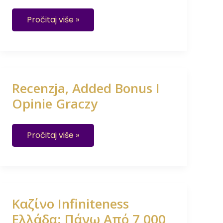
Pročitaj više »
Recenzja,
Recenzja, Added Bonus I
Added
Bonus
Opinie Graczy
I
Opinie
Graczy
Pročitaj više »
Καζίνο
Καζίνο Infiniteness
Infiniteness
Ελλάδα:
Ελλάδα: Πάνω Από 7 000