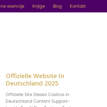
ne esencije
Knjige
Blog
Kontakt
Offizielle
Offizielle Website In
Website
In
Deutschland 2025
Deutschland
2025
Offizielle Site Dieses Casinos In
Deutschland Content Support-