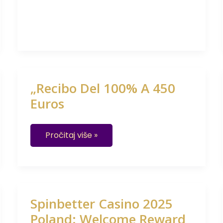
„Recibo
„Recibo Del 100% A 450
Del
100%
Euros
A
450
Euros
Pročitaj više »
Spinbetter
Spinbetter Casino 2025
Casino
2025
Poland: Welcome Reward