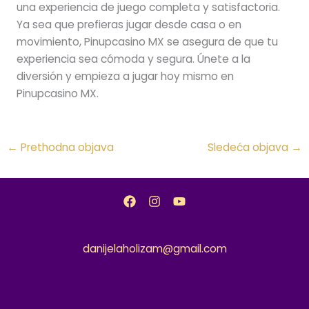
una experiencia de juego completa y satisfactoria.
Ya sea que prefieras jugar desde casa o en
movimiento, Pinupcasino MX se asegura de que tu
experiencia sea cómoda y segura. Únete a la
diversión y empieza a jugar hoy mismo en
Pinupcasino MX.
←
Prethodna objava
Sledeća objava
→
danijelaholizam@gmail.com