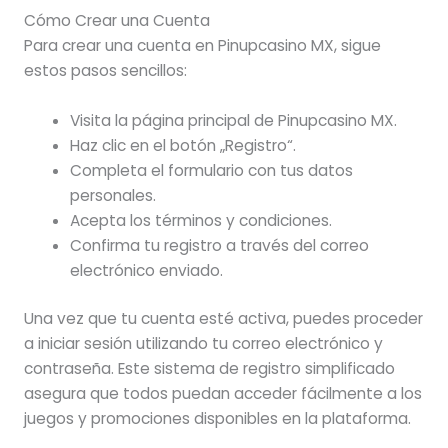
Cómo Crear una Cuenta
Para crear una cuenta en Pinupcasino MX, sigue
estos pasos sencillos:
Visita la página principal de Pinupcasino MX.
Haz clic en el botón „Registro“.
Completa el formulario con tus datos
personales.
Acepta los términos y condiciones.
Confirma tu registro a través del correo
electrónico enviado.
Una vez que tu cuenta esté activa, puedes proceder
a iniciar sesión utilizando tu correo electrónico y
contraseña. Este sistema de registro simplificado
asegura que todos puedan acceder fácilmente a los
juegos y promociones disponibles en la plataforma.