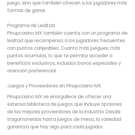
juego, sino que también ofrecen a los jugadores más
formas de ganar.
Programa de Lealtad
Pinupcasino MX también cuenta con un programa de
lealtad que recompensa a los jugadores frecuentes
con puntos canjeables. Cuanto más juegues, más
puntos acumulas, lo que te permite acceder a
beneficios exclusivos, incluidos bonos especiales y
atención preferencial.
Juegos y Proveedores en Pinupcasino MX
Pinupcasino MX se enorgullece de ofrecer una
extensa biblioteca de juegos que incluye opciones
de los mejores proveedores de la industria. Desde
tragamonedas hasta juegos de mesa, la variedad
garantiza que hay algo para cada jugador.