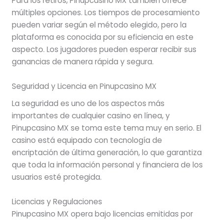
Para los retiros, Pinupcasino MX también ofrece
múltiples opciones. Los tiempos de procesamiento
pueden variar según el método elegido, pero la
plataforma es conocida por su eficiencia en este
aspecto. Los jugadores pueden esperar recibir sus
ganancias de manera rápida y segura.
Seguridad y Licencia en Pinupcasino MX
La seguridad es uno de los aspectos más
importantes de cualquier casino en línea, y
Pinupcasino MX se toma este tema muy en serio. El
casino está equipado con tecnología de
encriptación de última generación, lo que garantiza
que toda la información personal y financiera de los
usuarios esté protegida.
Licencias y Regulaciones
Pinupcasino MX opera bajo licencias emitidas por