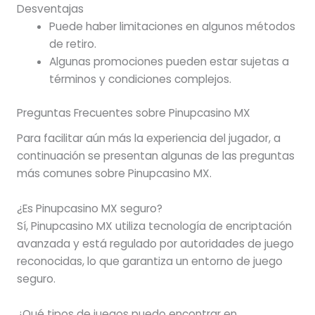
Desventajas
Puede haber limitaciones en algunos métodos
de retiro.
Algunas promociones pueden estar sujetas a
términos y condiciones complejos.
Preguntas Frecuentes sobre Pinupcasino MX
Para facilitar aún más la experiencia del jugador, a
continuación se presentan algunas de las preguntas
más comunes sobre Pinupcasino MX.
¿Es Pinupcasino MX seguro?
Sí, Pinupcasino MX utiliza tecnología de encriptación
avanzada y está regulado por autoridades de juego
reconocidas, lo que garantiza un entorno de juego
seguro.
¿Qué tipos de juegos puedo encontrar en