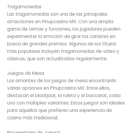
Tragamonedas
Las tragamonedas son una de las principales
atracciones en Pinupcasino MX. Con una amplia
gama de temas y funciones, los jugadores pueden
experimentar la emoción de girar los carretes en
busca de grandes premios. Algunos de los títulos
más populares incluyen tragamonedas de video y
clásicas, que son actualizadas regularmente.
Juegos de Mesa
Los amantes de los juegos de mesa encontrarán
varias opciones en Pinupcasino MX. Entre ellos,
destacan el blackjack, la ruleta y el baccarat, cada
uno con múltiples variantes. Estos juegos son ideales
para aquellos que prefieren una experiencia de
casino más tradicional.
Proveedores de Juegos