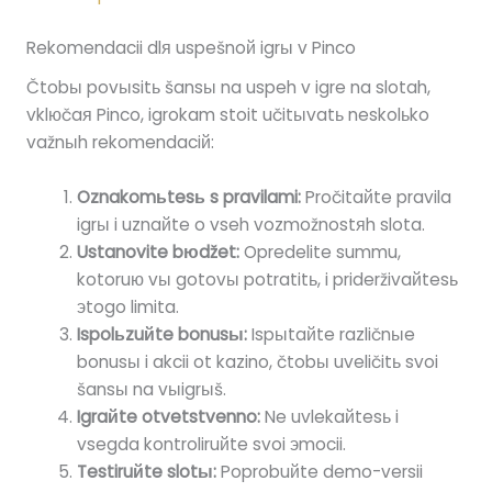
Rekomendacii dlя uspešnoй igrы v Pinco
Čtobы povыsitь šansы na uspeh v igre na slotah,
vklюčaя Pinco, igrokam stoit učitыvatь neskolьko
važnыh rekomendaciй:
Oznakomьtesь s pravilami:
Pročitaйte pravila
igrы i uznaйte o vseh vozmožnostяh slota.
Ustanovite bюdžet:
Opredelite summu,
kotoruю vы gotovы potratitь, i priderživaйtesь
эtogo limita.
Ispolьzuйte bonusы:
Ispыtaйte različnыe
bonusы i akcii ot kazino, čtobы uveličitь svoi
šansы na vыigrыš.
Igraйte otvetstvenno:
Ne uvlekaйtesь i
vsegda kontroliruйte svoi эmocii.
Testiruйte slotы:
Poprobuйte demo-versii