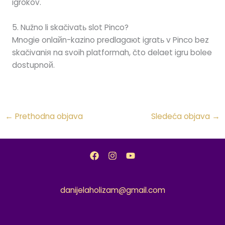
igrokov.
5. Nužno li skačivatь slot Pinco?
Mnogie onlaйn-kazino predlagaюt igratь v Pinco bez
skačivaniя na svoih platformah, čto delaet igru bolee
dostupnoй.
←
Prethodna objava
Sledeća objava
→
danijelaholizam@gmail.com