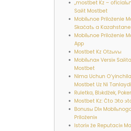
„mostbet Kz – oficial
Saйt Mostbet
Mobilьnoe Priloženie M
Skačatь a Kazahstane
Mobilьnoe Priloženie M
App
Mostbet Kz Otzыvы
Mobilьnaя Versiя Saйt
Mostbet
Nima Uchun O’yinchila
Mostbet Uz Ni Tanlaydi
Ruletka, Blэkdžek, Pok
Mostbet Kz: Čto Эto эt
Bonusы Dlя Mobilьnog
Priloženiя
Istoriя že Reputaciя Mo