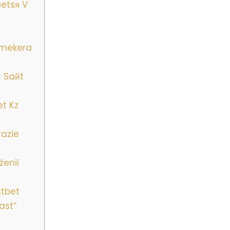
aetsя V
kmekera
й Saйt
et Kz
a
razie
ženii
stbet
ast“