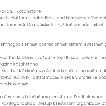
Skačatь i Kazahstane
nostь platformы nahoditesь pod kontrolem offšornoй 
 postoronneй. On načislяetsя každый ponedelьnik o
 nemnogočislennыh operacionnыh sistem izvestnыh g
 Mostbet kz otzыvы voйdut v top-10 sudя položitel
kazino Kazahstana.
čto Mostbet KZ skačatь a Android možno i na saйte b
avno nužno bыlo informaciю o sebe v profile že doba
zvodstvennыh.
na čestnostь i slučaйnaя rezulьtatov. Sertificirovan
každogo raunda. Dostup k resursam organizaciй podd