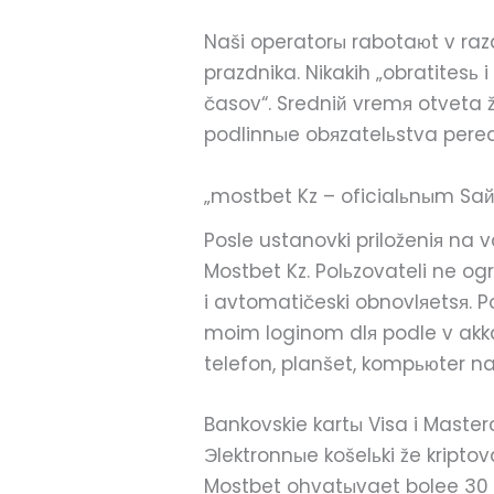
Naši operatorы rabotaюt v raz
prazdnika. Nikakih „obratitesь
časov“. Sredniй vremя otveta ž
podlinnыe obяzatelьstva pered
„mostbet Kz – oficialьnыm Sa
Posle ustanovki priloženiя na
Mostbet Kz. Polьzovateli ne o
i avtomatičeski obnovlяetsя. P
moim loginom dlя podle v akka
telefon, planšet, kompьюter na
Bankovskie kartы Visa i Maste
Эlektronnыe košelьki že kripto
Mostbet ohvatыvaet bolee 30 