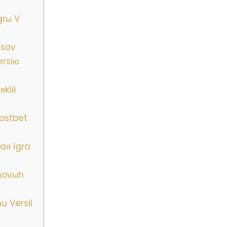
grы V
usov
ersiю
яkiй
Mostbet
aя Igra
 novыh
u Versii