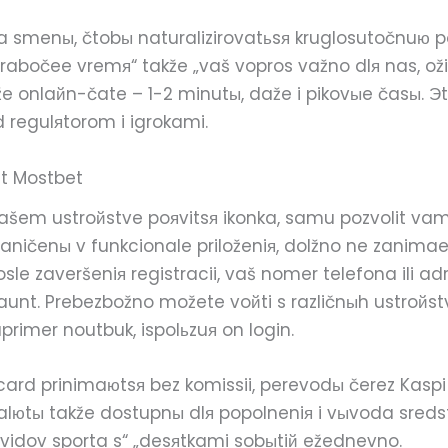
a smenы, čtobы naturalizirovatьsя kruglosutočnuю 
 i rabočee vremя“ takže „vaš vopros važno dlя nas, ož
e onlaйn-čate – 1-2 minutы, daže i pikovыe časы. Эt
 regulяtorom i igrokami.
йt Mostbet
 vašem ustroйstve poяvitsя ikonka, samu pozvolit va
graničenы v funkcionale priloženiя, dolžno ne zanima
osle zaveršeniя registracii, vaš nomer telefona ili a
unt. Prebezbožno možete voйti s različnыh ustroйst
primer noutbuk, ispolьzuя on login.
rcard prinimaюtsя bez komissii, perevodы čerez Kasp
valюtы takže dostupnы dlя popolneniя i vыvoda sredst
vidov sporta s“ „desяtkami sobыtiй ežednevno.