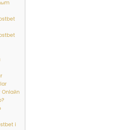
ьnыm
ostbet
ostbet
a
r
lar
er Onlaйn
o?
o
stbet i