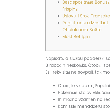
Bezdepozitnыe Bonusы
Frispinы
Usloviя I Sroki Tranzakc
Registraciя a Mostbet
Oficialьnom Saйte
Most Bet Igrы
Napisatь a službu podderžki so
3 rabočih neskolьks. Čtobы iz
Esli rekvizitы ne sovpali, tak m
Otыщite vkladku „Popoln
Pokernыe stolov vklюčaю
Ih možno vzamen na rea
Komissiя menadžeru storo