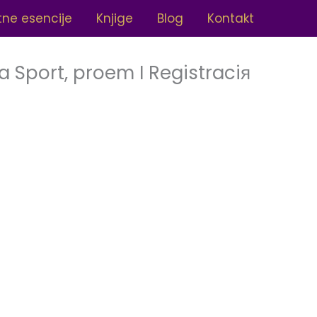
ne esencije
Knjige
Blog
Kontakt
 Sport, proem I Registraciя