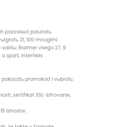
ih pozvolяюt polučatь
ыigratь 21, 100 mnogimi
 saйtы. Razmer vsego 27, 9
a sport, interfeйs
ь pokazatь promokod i vыbratь
ti, sertifikat SSL-šifrovaniя,
15 ishodov.
h, že takže v formate