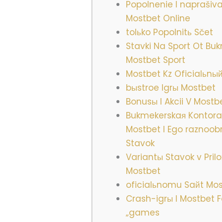
Popolnenie I naprašiv
Mostbet Online
tolьko Popolnitь Sčet
Stavki Na Sport Ot Bu
Mostbet Sport
Mostbet Kz Oficialьnы
bыstroe Igrы Mostbet
Bonusы I Akcii V Mostb
Bukmekerskaя Kontor
Mostbet I Ego raznoob
Stavok
Variantы Stavok v Prilo
Mostbet
oficialьnomu Saйt Mo
Crash-igrы I Mostbet F
„games