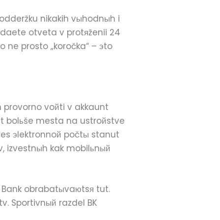
podderžku nikakih vыhodnыh i
idaete otveta v protяženii 24
o ne prosto „koročka“ – эto
m provorno voйti v akkaunt
et bolьše mesta na ustroйstve
dres эlektronnoй počtы stanut
v, izvestnыh kak mobilьnый
i Bank obrabatыvaюtsя tut.
v. Sportivnый razdel BK