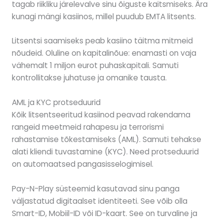
tagab riikliku järelevalve sinu õiguste kaitsmiseks. Ära
kunagi mängi kasiinos, millel puudub EMTA litsents.
Litsentsi saamiseks peab kasiino täitma mitmeid
nõudeid. Oluline on kapitalinõue: enamasti on vaja
vähemalt 1 miljon eurot puhaskapitali. Samuti
kontrollitakse juhatuse ja omanike tausta.
AML ja KYC protseduurid
Kõik litsentseeritud kasiinod peavad rakendama
rangeid meetmeid rahapesu ja terrorismi
rahastamise tõkestamiseks (AML). Samuti tehakse
alati kliendi tuvastamine (KYC). Need protseduurid
on automaatsed pangasisselogimisel.
Pay-N-Play süsteemid kasutavad sinu panga
väljastatud digitaalset identiteeti. See võib olla
Smart-ID, Mobiil-ID või ID-kaart. See on turvaline ja