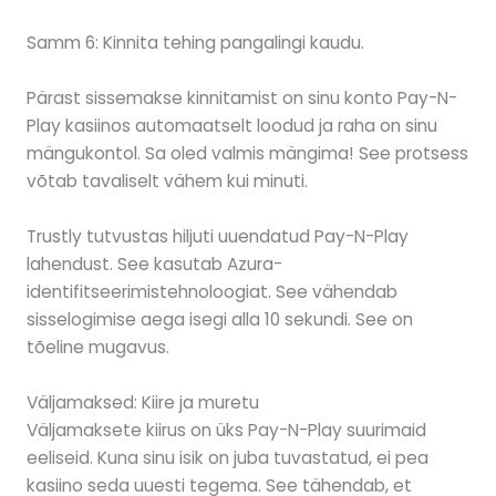
Samm 6: Kinnita tehing pangalingi kaudu.
Pärast sissemakse kinnitamist on sinu konto Pay-N-
Play kasiinos automaatselt loodud ja raha on sinu
mängukontol. Sa oled valmis mängima! See protsess
võtab tavaliselt vähem kui minuti.
Trustly tutvustas hiljuti uuendatud Pay-N-Play
lahendust. See kasutab Azura-
identifitseerimistehnoloogiat. See vähendab
sisselogimise aega isegi alla 10 sekundi. See on
tõeline mugavus.
Väljamaksed: Kiire ja muretu
Väljamaksete kiirus on üks Pay-N-Play suurimaid
eeliseid. Kuna sinu isik on juba tuvastatud, ei pea
kasiino seda uuesti tegema. See tähendab, et