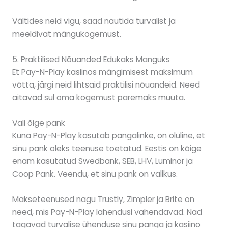
Vältides neid vigu, saad nautida turvalist ja
meeldivat mängukogemust.
5. Praktilised Nõuanded Edukaks Mänguks
Et Pay-N-Play kasiinos mängimisest maksimum
võtta, järgi neid lihtsaid praktilisi nõuandeid. Need
aitavad sul oma kogemust paremaks muuta.
Vali õige pank
Kuna Pay-N-Play kasutab pangalinke, on oluline, et
sinu pank oleks teenuse toetatud. Eestis on kõige
enam kasutatud Swedbank, SEB, LHV, Luminor ja
Coop Pank. Veendu, et sinu pank on valikus.
Makseteenused nagu Trustly, Zimpler ja Brite on
need, mis Pay-N-Play lahendusi vahendavad. Nad
tagavad turvalise ühenduse sinu panga ja kasiino