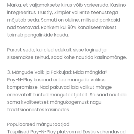
Märka, et väljamaksete kiirus võib varieeruda. Kasiino
integreeritus Trustly, Zimpler või Brite teenustega
mõjutab seda. Samuti on oluline, milliseid pankasid
nad toetavad. Rohkem kui 90% kanaliseerimisest
toimub pangalinkide kaudu.
Pärast seda, kui oled edukalt sisse loginud ja
sissemakse teinud, saad kohe nautida kasiinomänge.
3. Mängude Valik ja Pakkujad: Mida mängida?
Pay-N-Play kasiinod ei tee mängude valikus
kompromisse. Nad pakuvad laia valikut mänge
erinevatelt tuntud mängutootjatelt. Sa saad nautida
sama kvaliteetset mängukogemust nagu
traditsioonilistes kasiinodes.
Populaarsed mängutootjad
Tüüpilised Pay-N-Play platvormid Eestis vahendavad