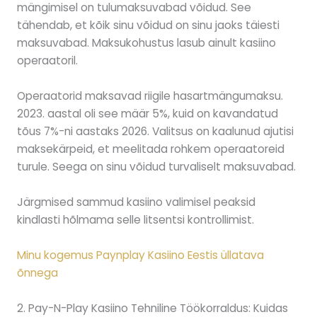
mängimisel on tulumaksuvabad võidud. See
tähendab, et kõik sinu võidud on sinu jaoks täiesti
maksuvabad. Maksukohustus lasub ainult kasiino
operaatoril.
Operaatorid maksavad riigile hasartmängumaksu.
2023. aastal oli see määr 5%, kuid on kavandatud
tõus 7%-ni aastaks 2026. Valitsus on kaalunud ajutisi
maksekärpeid, et meelitada rohkem operaatoreid
turule. Seega on sinu võidud turvaliselt maksuvabad.
Järgmised sammud kasiino valimisel peaksid
kindlasti hõlmama selle litsentsi kontrollimist.
Minu kogemus Paynplay Kasiino Eestis üllatava
õnnega
2. Pay-N-Play Kasiino Tehniline Töökorraldus: Kuidas