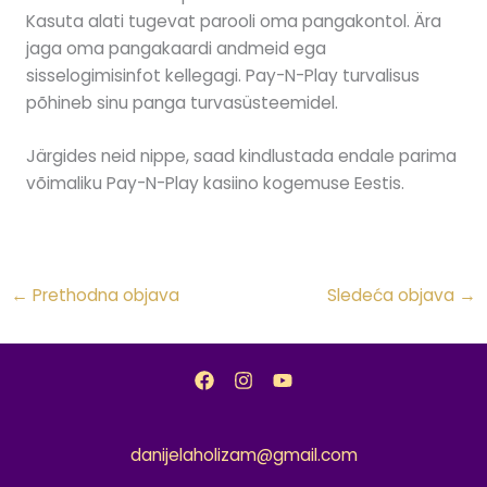
Kasuta alati tugevat parooli oma pangakontol. Ära
jaga oma pangakaardi andmeid ega
sisselogimisinfot kellegagi. Pay-N-Play turvalisus
põhineb sinu panga turvasüsteemidel.
Järgides neid nippe, saad kindlustada endale parima
võimaliku Pay-N-Play kasiino kogemuse Eestis.
←
Prethodna objava
Sledeća objava
→
danijelaholizam@gmail.com