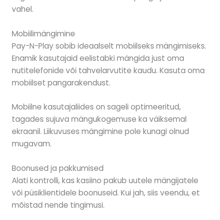
vahel.
Mobiilimängimine
Pay-N-Play sobib ideaalselt mobiilseks mängimiseks.
Enamik kasutajaid eelistabki mängida just oma
nutitelefonide või tahvelarvutite kaudu. Kasuta oma
mobiilset pangarakendust.
Mobiilne kasutajaliides on sageli optimeeritud,
tagades sujuva mängukogemuse ka väiksemal
ekraanil. Liikuvuses mängimine pole kunagi olnud
mugavam.
Boonused ja pakkumised
Alati kontrolli, kas kasiino pakub uutele mängijatele
või püsiklientidele boonuseid. Kui jah, siis veendu, et
mõistad nende tingimusi.