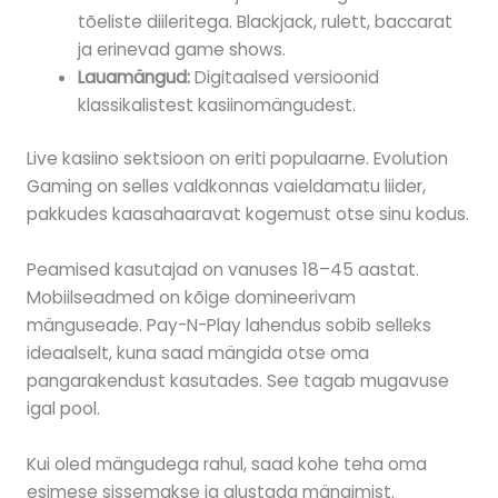
tõeliste diileritega. Blackjack, rulett, baccarat
ja erinevad game shows.
Lauamängud:
Digitaalsed versioonid
klassikalistest kasiinomängudest.
Live kasiino sektsioon on eriti populaarne. Evolution
Gaming on selles valdkonnas vaieldamatu liider,
pakkudes kaasahaaravat kogemust otse sinu kodus.
Peamised kasutajad on vanuses 18–45 aastat.
Mobiilseadmed on kõige domineerivam
mänguseade. Pay-N-Play lahendus sobib selleks
ideaalselt, kuna saad mängida otse oma
pangarakendust kasutades. See tagab mugavuse
igal pool.
Kui oled mängudega rahul, saad kohe teha oma
esimese sissemakse ja alustada mängimist.