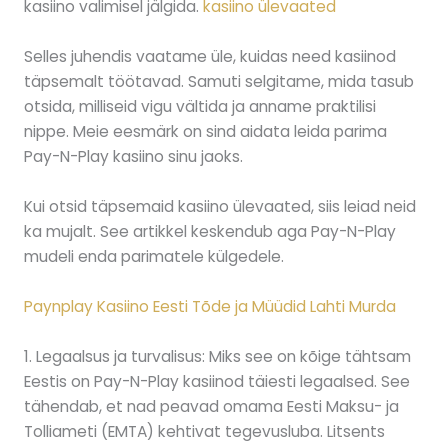
kasiino valimisel jälgida.
kasiino ülevaated
Selles juhendis vaatame üle, kuidas need kasiinod
täpsemalt töötavad. Samuti selgitame, mida tasub
otsida, milliseid vigu vältida ja anname praktilisi
nippe. Meie eesmärk on sind aidata leida parima
Pay-N-Play kasiino sinu jaoks.
Kui otsid täpsemaid kasiino ülevaated, siis leiad neid
ka mujalt. See artikkel keskendub aga Pay-N-Play
mudeli enda parimatele külgedele.
Paynplay Kasiino Eesti Tõde ja Müüdid Lahti Murda
1. Legaalsus ja turvalisus: Miks see on kõige tähtsam
Eestis on Pay-N-Play kasiinod täiesti legaalsed. See
tähendab, et nad peavad omama Eesti Maksu- ja
Tolliameti (EMTA) kehtivat tegevusluba. Litsents