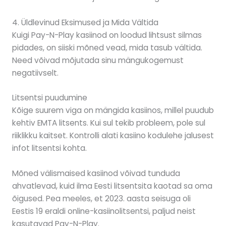
4. Üldlevinud Eksimused ja Mida Vältida
Kuigi Pay-N-Play kasiinod on loodud lihtsust silmas
pidades, on siiski mõned vead, mida tasub vältida.
Need võivad mõjutada sinu mängukogemust
negatiivselt.
Litsentsi puudumine
Kõige suurem viga on mängida kasiinos, millel puudub
kehtiv EMTA litsents. Kui sul tekib probleem, pole sul
riiklikku kaitset. Kontrolli alati kasiino kodulehe jalusest
infot litsentsi kohta.
Mõned välismaised kasiinod võivad tunduda
ahvatlevad, kuid ilma Eesti litsentsita kaotad sa oma
õigused. Pea meeles, et 2023. aasta seisuga oli
Eestis 19 eraldi online-kasiinolitsentsi, paljud neist
kasutavad Pay-N-Play.