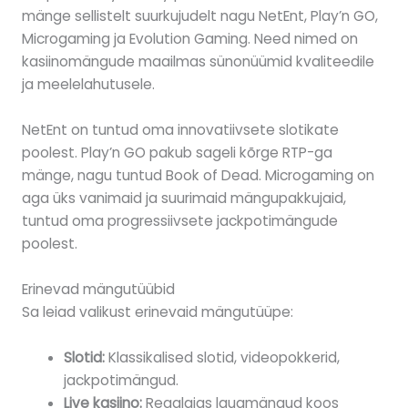
mänge sellistelt suurkujudelt nagu NetEnt, Play’n GO,
Microgaming ja Evolution Gaming. Need nimed on
kasiinomängude maailmas sünonüümid kvaliteedile
ja meelelahutusele.
NetEnt on tuntud oma innovatiivsete slotikate
poolest. Play’n GO pakub sageli kõrge RTP-ga
mänge, nagu tuntud Book of Dead. Microgaming on
aga üks vanimaid ja suurimaid mängupakkujaid,
tuntud oma progressiivsete jackpotimängude
poolest.
Erinevad mängutüübid
Sa leiad valikust erinevaid mängutüüpe:
Slotid:
Klassikalised slotid, videopokkerid,
jackpotimängud.
Live kasiino:
Reaalajas lauamängud koos