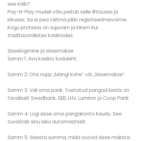
see käib?
Pay-N-Play mudeli võlu peitub selle lihtsuses ja
kiiruses. Sa ei pea täitma pikki registreerimisvorme.
Kogu protsess on sujuvam ja kiirem kui
traditsioonilistes kasiinodes.
Sisselogimine ja sissemakse
Samm 1: Ava kasiino koduleht.
Samm 2: Otsi nupp „Mängi kohe“ või „Sissemakse“.
Samm 3: Vali oma pank. Toetatud pangad Eestis on
tavaliselt Swedbank, SEB, LHV, Luminor ja Coop Pank.
Samm 4: Logi sisse oma pangakonto kaudu. See
tuvastab sinu isiku automaatselt.
Samm 5: Sisesta summa, mida soovid sisse maksta.