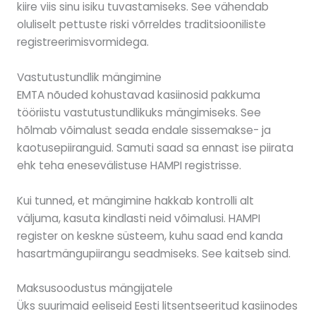
kiire viis sinu isiku tuvastamiseks. See vähendab
oluliselt pettuste riski võrreldes traditsiooniliste
registreerimisvormidega.
Vastutustundlik mängimine
EMTA nõuded kohustavad kasiinosid pakkuma
tööriistu vastutustundlikuks mängimiseks. See
hõlmab võimalust seada endale sissemakse- ja
kaotusepiiranguid. Samuti saad sa ennast ise piirata
ehk teha enesevälistuse HAMPI registrisse.
Kui tunned, et mängimine hakkab kontrolli alt
väljuma, kasuta kindlasti neid võimalusi. HAMPI
register on keskne süsteem, kuhu saad end kanda
hasartmängupiirangu seadmiseks. See kaitseb sind.
Maksusoodustus mängijatele
Üks suurimaid eeliseid Eesti litsentseeritud kasiinodes