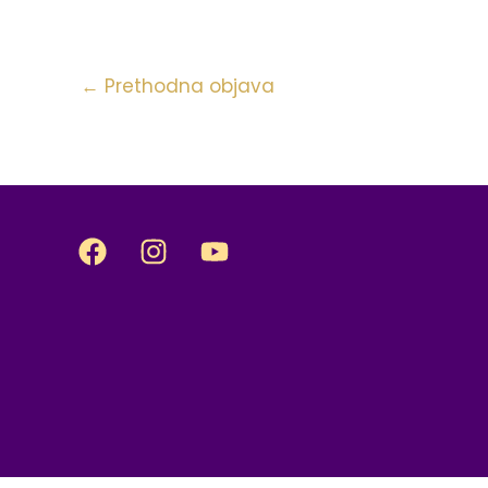
←
Prethodna objava