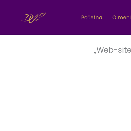
Pređi
na
Početna
O meni
sadržaj
„Web-site