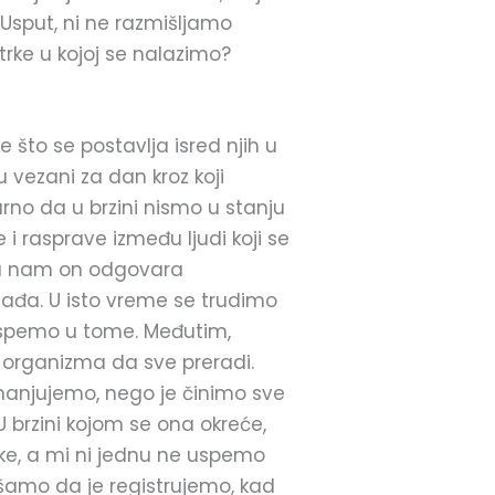
Usput, ni ne razmišljamo
trke u kojoj se nalazimo?
 što se postavlja isred njih u
u vezani za dan kroz koji
gurno da u brzini nismo u stanju
i rasprave između ljudi koji se
 pa nam on odgovara
ađa. U isto vreme se trudimo
uspemo u tome. Međutim,
og organizma da sve preradi.
manjujemo, nego je činimo sve
U brzini kojom se ona okreće,
ke, a mi ni jednu ne uspemo
ušamo da je registrujemo, kad