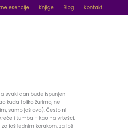
ne esencije
Knjige
Blog
Kontakt
a svaki dan bude ispunjen
ao kuda toliko žurimo, ne
im, samo još ovo). Često ni
kreće i tumba – kao na vrtešci.
a još jednim korakom, za još