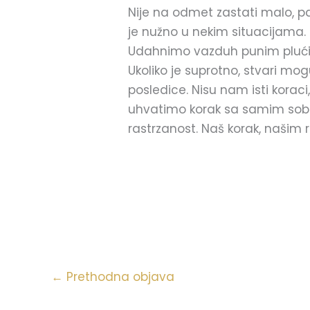
Nije na odmet zastati malo, pa 
je nužno u nekim situacijama. 
Udahnimo vazduh punim plućima
Ukoliko je suprotno, stvari 
posledice. Nisu nam isti korac
uhvatimo korak sa samim sob
rastrzanost. Naš korak, našim 
←
Prethodna objava