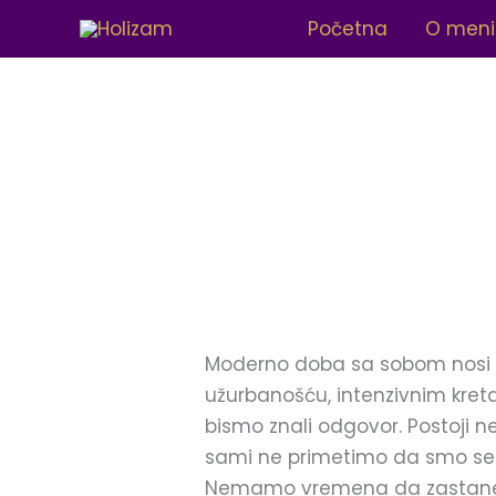
Pređi
Početna
O meni
na
sadržaj
Moderno doba sa sobom nosi s
užurbanošću, intenzivnim kreta
bismo znali odgovor. Postoji n
sami ne primetimo da smo se ub
Nemamo vremena da zastanemo