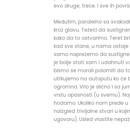
evo druge, treće. I sve ih povr
Međutim, paralelno sa svakodn
kroz glavu. Težeći da sustign
kako da to ostvarimo. Teret b
kad sve stane, u nama ostaje k
samo naprežemo da sustignemo
je bolje stati sam i udahnuti 
bismo se morali polomiti da t
utrkujemo na autoputu ko će br
ogromna. Vrlo je slično i sa
vrstu opasnosti (u svemu). Na
hodamo. Ukoliko nam pređe u n
naizgled trivijalne stvari u k
ugovoru). Usled vlastite nep