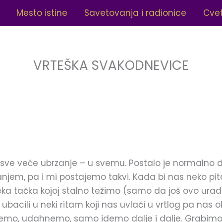
Mesto istine
Savetovanja i radionice
Cvet
VRTEŠKA SVAKODNEVICE
ve veće ubrzanje – u svemu. Postalo je normalno d
njem, pa i mi postajemo takvi. Kada bi nas neko pit
eka tačka kojoj stalno težimo (samo da još ovo urad
acili u neki ritam koji nas uvlači u vrtlog pa nas o
, udahnemo, samo idemo dalje i dalje. Grabimo z