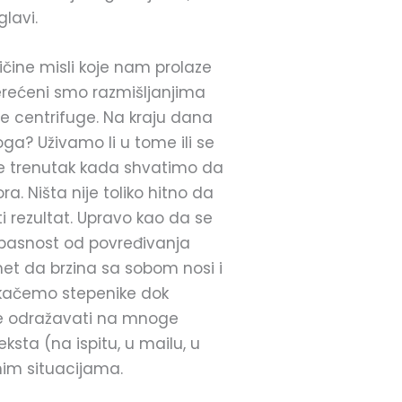
glavi.
čine misli koje nam prolaze
erećeni smo razmišljanjima
e centrifuge. Na kraju dana
ga? Uživamo li u tome ili se
e trenutak kada shvatimo da
. Ništa nije toliko hitno da
 rezultat. Upravo kao da se
 opasnost od povređivanja
et da brzina sa sobom nosi i
skačemo stepenike dok
nje odražavati na mnoge
ksta (na ispitu, u mailu, u
nim situacijama.