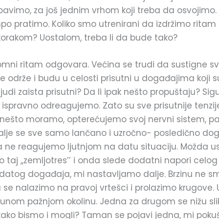
bavimo, za još jednim vrhom koji treba da osvojimo. 
po pratimo. Koliko smo utrenirani da izdržimo ritam 
korakom? Uostalom, treba li da bude tako?
lomni ritam odgovara. Većina se trudi da sustigne sve
 održe i budu u celosti prisutni u događajima koji s
 ljudi zaista prisutni? Da li ipak nešto propuštaju? Si
ispravno odreagujemo. Zato su sve prisutnije tenzije 
da nešto moramo, opterećujemo svoj nervni sistem,
alje se sve samo lančano i uzročno- posledično dog
da ne reagujemo ljutnjom na datu situaciju. Možda 
lo taj ,,zemljotres’’ i onda slede dodatni napori cel
 datog događaja, mi nastavljamo dalje. Brzinu ne s
a se nalazimo na pravoj vrtešci i prolazimo krugove. 
punom pažnjom okolinu. Jedna za drugom se nižu sli
 kako bismo i mogli? Taman se pojavi jedna, mi pok