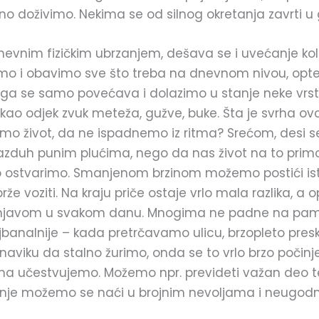
šno doživimo. Nekima se od silnog okretanja zavrti u 
evnim fizičkim ubrzanjem, dešava se i uvećanje koli
emo i obavimo sve što treba na dnevnom nivou, opt
riga se samo povećava i dolazimo u stanje neke vrst
ao odjek zvuk meteža, gužve, buke. Šta je svrha ovo
 život, da ne ispadnemo iz ritma? Srećom, desi s
vazduh punim plućima, nego da nas život na to primora
o ostvarimo. Smanjenom brzinom možemo postići isti
že voziti. Na kraju priče ostaje vrlo mala razlika, a
 jurnjavom u svakom danu. Mnogima ne padne na pam
jbanalnije – kada pretrčavamo ulicu, brzopleto pre
aviku da stalno žurimo, onda se to vrlo brzo poči
ojima učestvujemo. Možemo npr. prevideti važan deo te
ažnje možemo se naći u brojnim nevoljama i neugod