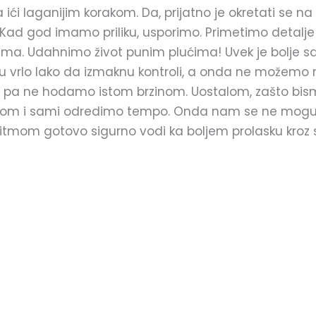
ići laganijim korakom. Da, prijatno je okretati se na v
Kad god imamo priliku, usporimo. Primetimo detalje i
. Udahnimo život punim plućima! Uvek je bolje sam 
mogu vrlo lako da izmaknu kontroli, a onda ne može
i, pa ne hodamo istom brzinom. Uostalom, zašto bismo
om i sami odredimo tempo. Onda nam se ne mogu 
ritmom gotovo sigurno vodi ka boljem prolasku kroz 