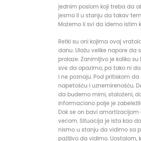
jednim poslom koji treba da o
jesmo li u stanju da takav tem
Možemo li svi da idemo istim 
Retki su oni kojima ovaj vrato
danu. Ulažu velike napore da se
prolaze. Zanimljivo je koliko su
sve da opazimo, pa tako ni da 
i ne poznaju. Pod pritiskom 
napetošću i uznemirenošću. D
da budemo mirni, staloženi, 
informaciono polje je zabeleži
Dok se on bavi amortizacijom
većom. Situacija je ista kao d
nismo u stanju da vidimo sa 
pažljivo da vidimo. Uostalom,