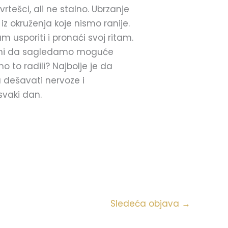
rtešci, ali ne stalno. Ubrzanje
z okruženja koje nismo ranije.
usporiti i pronaći svoj ritam.
mo ni da sagledamo moguće
 to radili? Najbolje je da
dešavati nervoze i
svaki dan.
Sledeća objava
→